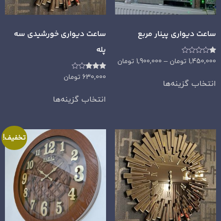
ساعت دیواری پینار مربع
ساعت دیواری خورشیدی سه
پله
امتیاز
1,450,000
تومان
–
1,900,000
تومان
1.00
از
امتیاز
630,000
تومان
5
انتخاب گزینه‌ها
3.00
از 5
انتخاب گزینه‌ها
تخفیف!