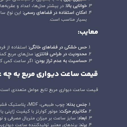
خوانایی بالا
:
در بیشتر مدل‌ها، اعداد و عقربه‌ها 
امکان استفاده در فضاهای رسمی
:
این نوع ساع
بسیار مناسب است.
معایب
:
حس خشکی در فضاهای خانگی
:
استفاده از فرم
محدودیت در طراحی فانتزی
:
مدل‌های مربع کمتر
حساسیت به عدم تراز بودن
:
اگر ساعت کمی کج ن
قیمت ساعت دیواری مربع به چه ع
قیمت ساعت دیواری مربع تابع عوامل متعددی است که
جنس بدنه
:
چوب طبیعی، MDF، پلاستیک فشرده، فلز یا کامپوزیت، هرکدام هزینه تولید متفاوتی دارند. چوب و فلز معمولاً در رده گران‌تر قرار می‌گیرند.
مکانیزم حرکت
:
موتور کوارتز با کیفیت ژاپنی یا
ابعاد
:
سایز ساعت بر میزان متریال مصرفی و نوع 
برند
:
برندهای معتبر تولیدکننده ساعت دیواری،