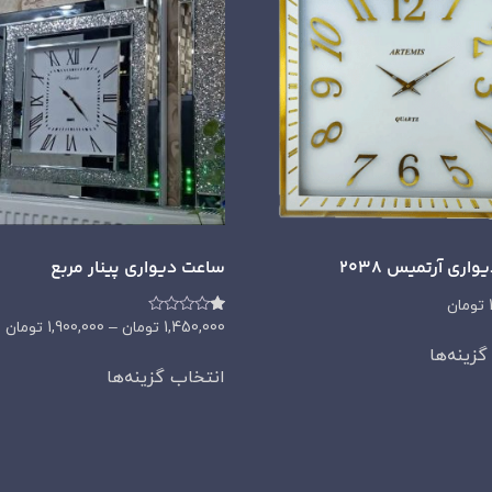
اری آرتمیس 2038
ساعت دیواری پینار مربع
تومان
امتیاز
1,450,000
تومان
–
1,900,000
تومان
1.00
زینه‌ها
از
5
انتخاب گزینه‌ها