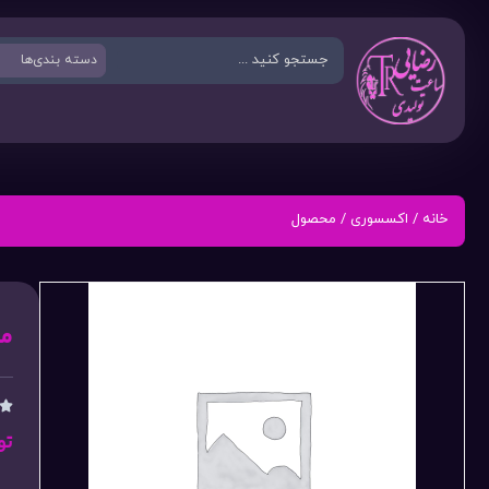
خانه
/
اکسسوری
/ محصول
م

تو