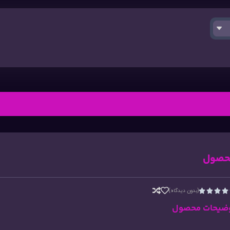
حصول
(بدون دیدگاه)




ضیحات محصول