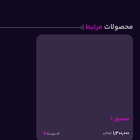
محصولات
مرتبط
محصول 1
1,300,000
تومان
خـــریـــد