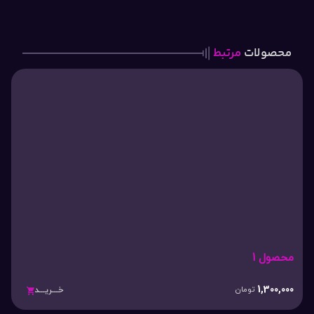
محصولات
مرتبط
محصول 1
1,300,000
تومان
خـــریـــد