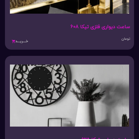
ساعت دیواری فلزی تیکا 608
تومان
خـــریـــد