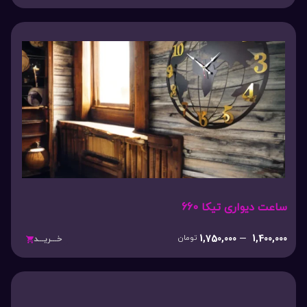
ساعت دیواری تیکا 660
1,750,000
–
1,400,000
تومان
خـــریـــد