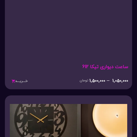
ساعت دیواری تیکا 612
1,500,000
–
1,050,000
تومان
خـــریـــد