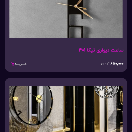
ساعت دیواری تیکا 401
650,000
تومان
خـــریـــد