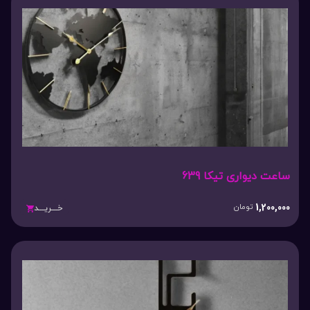
ساعت دیواری تیکا 639
1,200,000
تومان
خـــریـــد