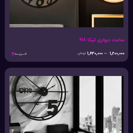
ساعت دیواری تیکا 618
1,630,000
–
1,200,000
تومان
خـــریـــد