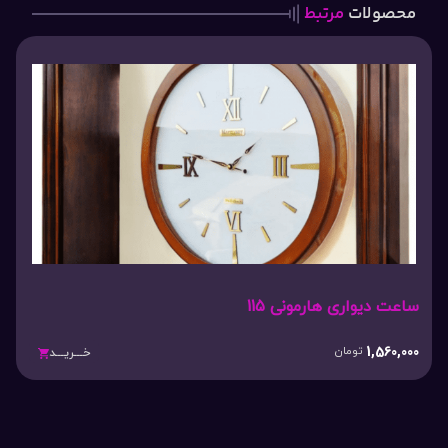
محصولات
مرتبط
ساعت دیواری هارمونی 115
1,560,000
تومان
خـــریـــد