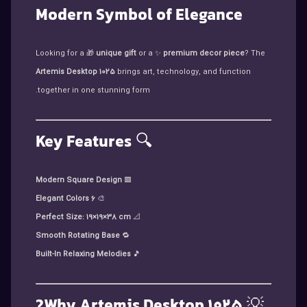
Modern Symbol of Elegance
Looking for a 🎁
unique gift
or a ✨
premium decor piece
? The
Artemis Desktop 1025
brings art, technology, and function
together in one stunning form.
Key Features
🔍
Modern Square Design
🟥
6 Elegant Colors
🎨
Perfect Size: 19×19×38 cm
📐
Smooth Rotating Base
🔁
Built-In Relaxing Melodies
🎵
Why Artemis Desktop 1025?
💡