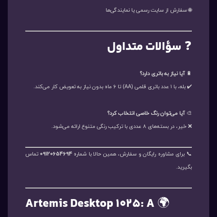
🌐 سفارش از سایت رسمی یا نمایندگی‌ها
❓
سؤالات متداول
🔋
آیا نیاز به باتری دارد؟
✔️ بله، با ۱ عدد باتری قلمی (AA) تا ۶ ماه بدون نیاز به تعویض کار می‌کند.
🎨
آیا می‌توان رنگ خاصی انتخاب کرد؟
❌ خیر، در بسته‌های ۸ عددی با ترکیب رنگی متنوع ارائه می‌شود.
📞 برای مشاوره رایگان و سفارش، همین حالا با شماره
09120654694
تماس
بگیرید.
Artemis Desktop 1025: A
🌍