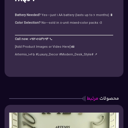
Battery Needed?
Yes—just 1 AA battery (lasts up to 6 months)
🔋
Color Selection?
No—sold in 8-unit mixed-color packs
🎨
Call now: 09120654694
📞
📸 [Add Product Images or Video Here]
📌 #Artemis_1025 #Luxury_Decor #Modern_Desk_Style
محصولات
مرتبط