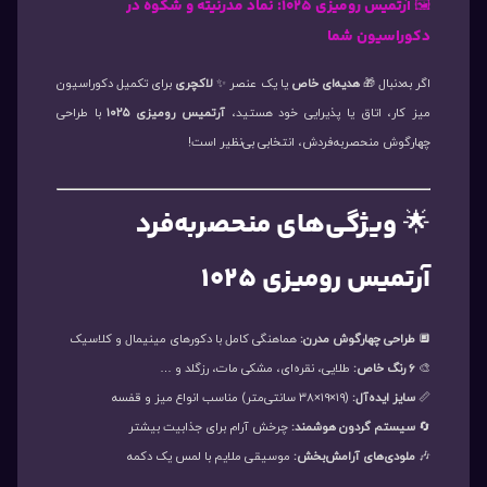
🖼️
آرتمیس رومیزی ۱۰۲۵: نماد مدرنیته و شکوه در
دکوراسیون شما
اگر به‌دنبال 🎁
هدیه‌ای خاص
یا یک عنصر ✨
لاکچری
برای تکمیل دکوراسیون
میز کار، اتاق یا پذیرایی خود هستید،
آرتمیس رومیزی ۱۰۲۵
با طراحی
چهارگوش منحصربه‌فردش، انتخابی بی‌نظیر است!
🌟
ویژگی‌های منحصربه‌فرد
آرتمیس رومیزی ۱۰۲۵
🔲
طراحی چهارگوش مدرن:
هماهنگی کامل با دکورهای مینیمال و کلاسیک
🎨
۶ رنگ خاص:
طلایی، نقره‌ای، مشکی مات، رزگلد و …
📏
سایز ایده‌آل:
(۱۹×۱۹×۳۸ سانتی‌متر) مناسب انواع میز و قفسه
🔄
سیستم گردون هوشمند:
چرخش آرام برای جذابیت بیشتر
🎶
ملودی‌های آرامش‌بخش:
موسیقی ملایم با لمس یک دکمه