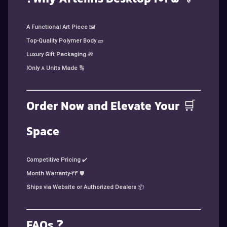
A Functional Art Piece
🖼️
Top-Quality Polymer Body
🧱
Luxury Gift Packaging
🎁
Only 8 Units Made!
🔢
Order Now and Elevate Your
🛒
Space
Competitive Pricing
✔️
24-Month Warranty
🛡️
Ships via Website or Authorized Dealers
📦
FAQs
❓