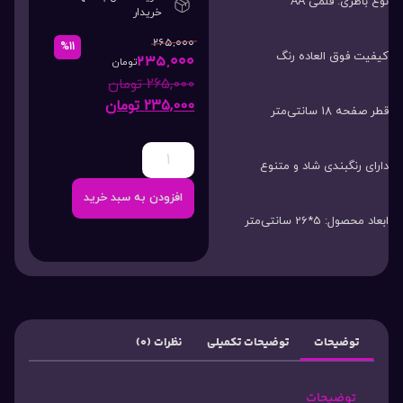
نوع باطری: قلمی AA
خریدار
265,000
%11
کیفیت فوق العاده رنگ
235,000
تومان
265,000
تومان
235,000
تومان
قطر صفحه 18 سانتی‌متر
دارای رنگبندی شاد و متنوع
افزودن به سبد خرید
ابعاد محصول: 5*26 سانتی‌متر
توضیحات
توضیحات تکمیلی
نظرات (0)
توضیحات