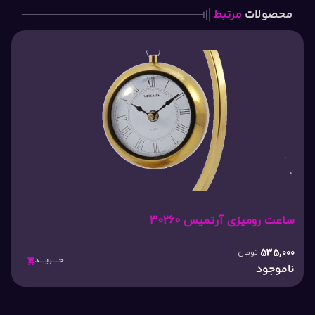
محصولات
مرتبط
ساعت رومیزی آرتمیس 30260
535,000
تومان
خـــریـــد
ناموجود