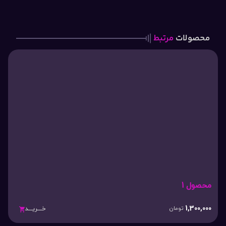
محصولات
مرتبط
محصول 1
1,300,000
تومان
خـــریـــد