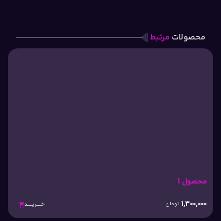
محصولات
مرتبط
محصول 1
1,300,000
تومان
خـــریـــد