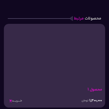
محصولات
مرتبط
محصول 1
1,300,000
تومان
خـــریـــد