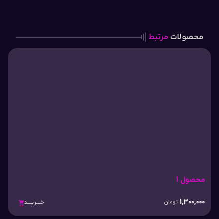
محصولات
مرتبط
محصول 1
1,300,000
تومان
خـــریـــد