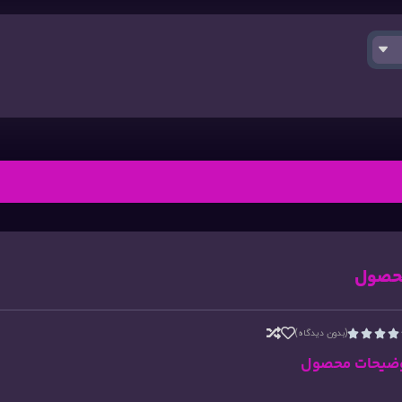
حصول
(بدون دیدگاه)




ضیحات محصول