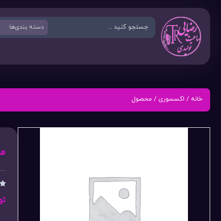
خانه
/
اکسسوری
/ محصول
م

تو