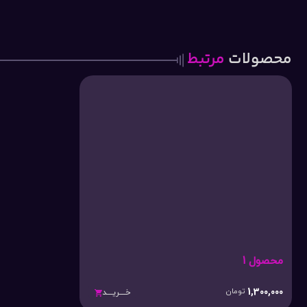
محصولات
مرتبط
محصول 1
1,300,000
تومان
خـــریـــد