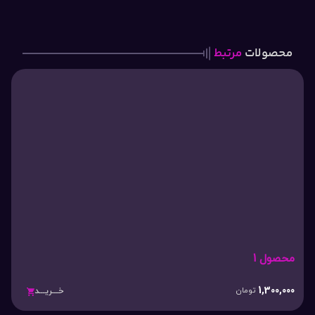
محصولات
مرتبط
محصول 1
1,300,000
تومان
خـــریـــد