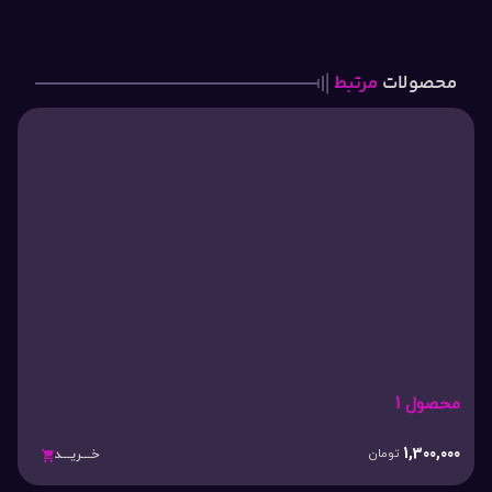
محصولات
مرتبط
محصول 1
1,300,000
تومان
خـــریـــد