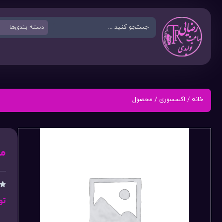
خانه
/
اکسسوری
/ محصول
م

تو