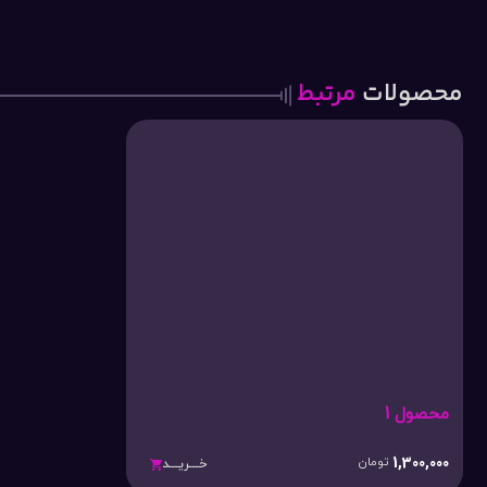
محصولات
مرتبط
محصول 1
1,300,000
تومان
خـــریـــد