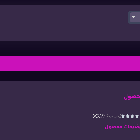
حصول
(بدون دیدگاه)




ضیحات محصول