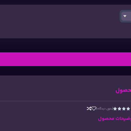
حصول
(بدون دیدگاه)




ضیحات محصول