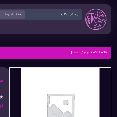
خانه
/
اکسسوری
/ محصول
م

تو