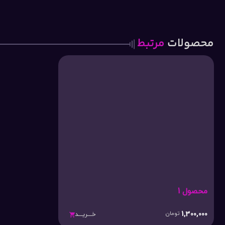
محصولات
مرتبط
محصول 1
1,300,000
تومان
خـــریـــد