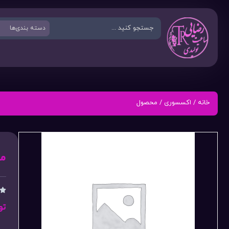
خانه
/
اکسسوری
/ محصول
م

تو