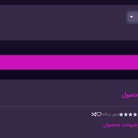
حصول
(بدون دیدگاه)




ضیحات محصول