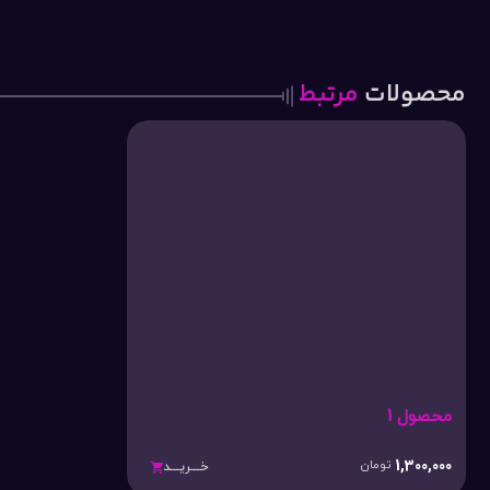
محصولات
مرتبط
محصول 1
1,300,000
تومان
خـــریـــد