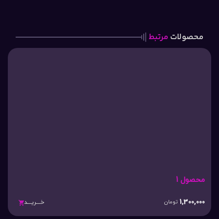
محصولات
مرتبط
محصول 1
1,300,000
تومان
خـــریـــد