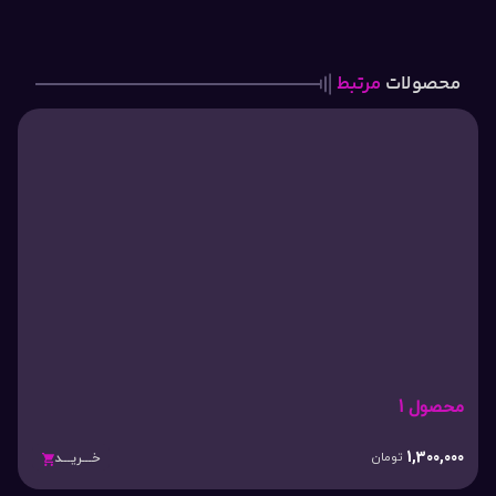
محصولات
مرتبط
محصول 1
1,300,000
تومان
خـــریـــد