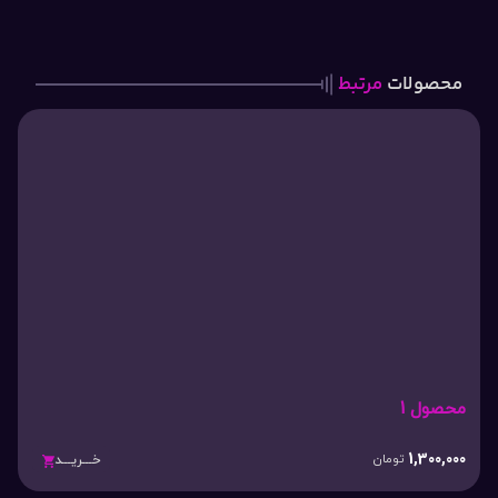
محصولات
مرتبط
محصول 1
1,300,000
تومان
خـــریـــد