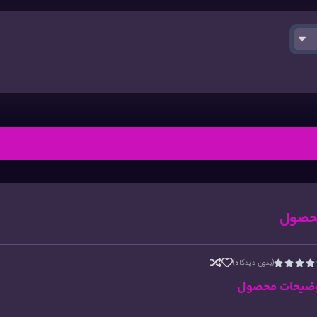
حصول
(بدون دیدگاه)




ضیحات محصول