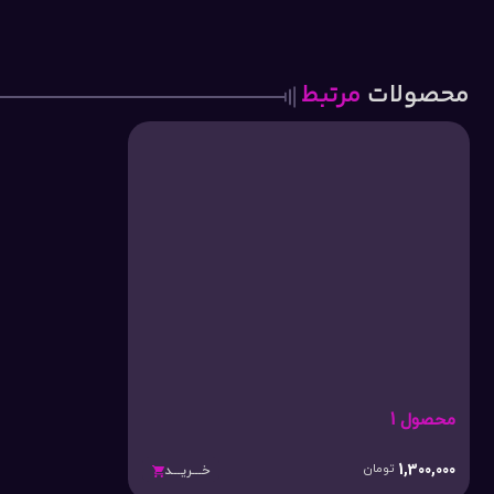
محصولات
مرتبط
محصول 1
1,300,000
تومان
خـــریـــد