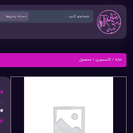
خانه
/
اکسسوری
/ محصول
م

تو