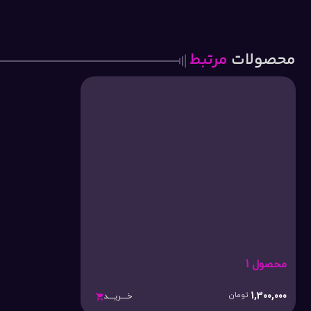
محصولات
مرتبط
محصول 1
1,300,000
تومان
خـــریـــد