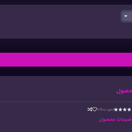
حصول
(بدون دیدگاه)




ضیحات محصول