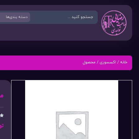
خانه
/
اکسسوری
/ محصول
م

تو