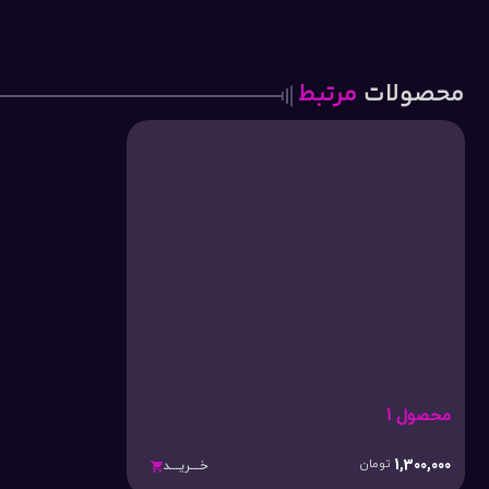
محصولات
مرتبط
محصول 1
1,300,000
تومان
خـــریـــد