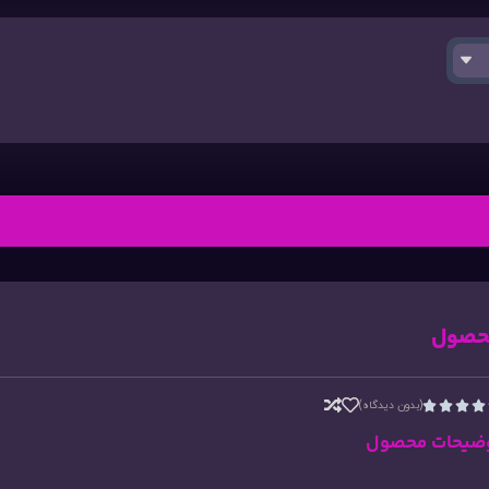
حصول
(بدون دیدگاه)




ضیحات محصول