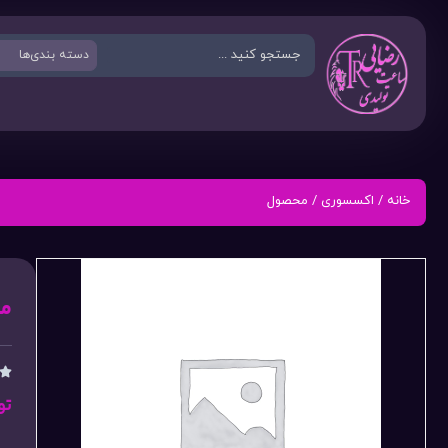
خانه
/
اکسسوری
/ محصول
م

تو