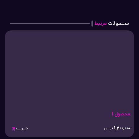
محصولات
مرتبط
محصول 1
1,300,000
تومان
خـــریـــد