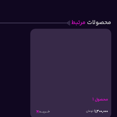
محصولات
مرتبط
محصول 1
1,300,000
تومان
خـــریـــد