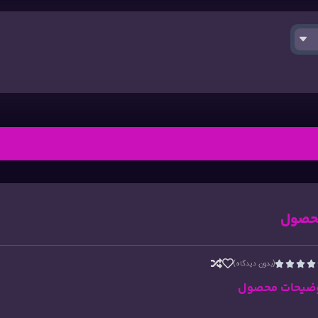
حصول
(بدون دیدگاه)




ضیحات محصول