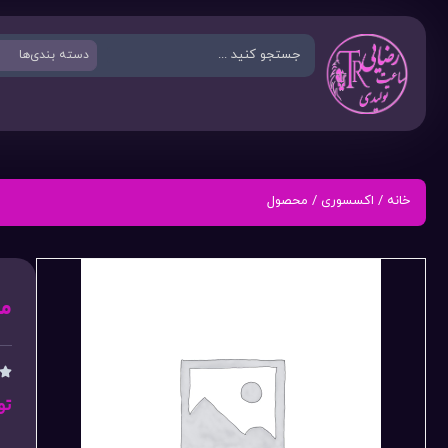
خانه
/
اکسسوری
/ محصول
م

تو