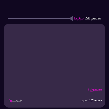
محصولات
مرتبط
محصول 1
1,300,000
تومان
خـــریـــد