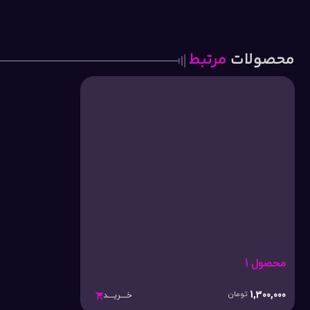
محصولات
مرتبط
محصول 1
1,300,000
تومان
خـــریـــد