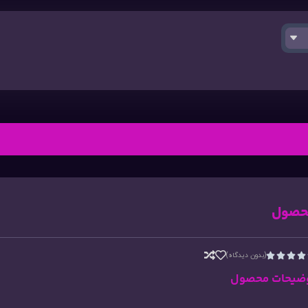
حصول
(بدون دیدگاه)




ضیحات محصول