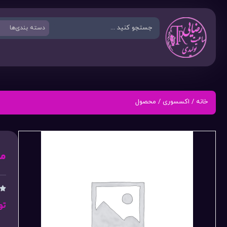
خانه
/
اکسسوری
/ محصول
م

تو