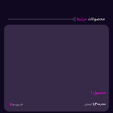
محصولات
مرتبط
محصول 1
1,300,000
تومان
خـــریـــد