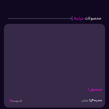
محصولات
مرتبط
محصول 1
1,300,000
تومان
خـــریـــد