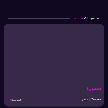
محصولات
مرتبط
محصول 1
1,300,000
تومان
خـــریـــد