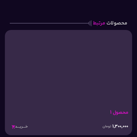
محصولات
مرتبط
محصول 1
1,300,000
تومان
خـــریـــد