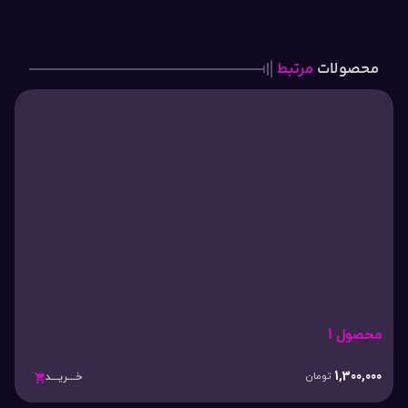
محصولات
مرتبط
محصول 1
1,300,000
تومان
خـــریـــد