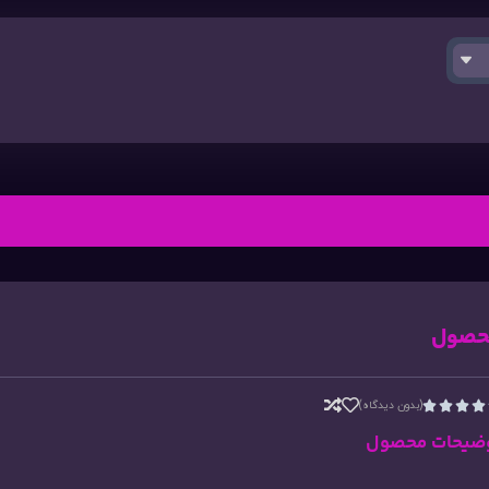
حصول
(بدون دیدگاه)




ضیحات محصول