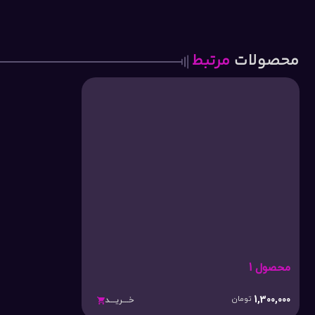
محصولات
مرتبط
محصول 1
1,300,000
تومان
خـــریـــد