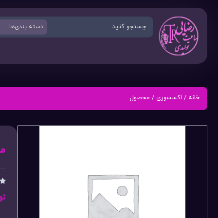
خانه
/
اکسسوری
/ محصول
م

تو