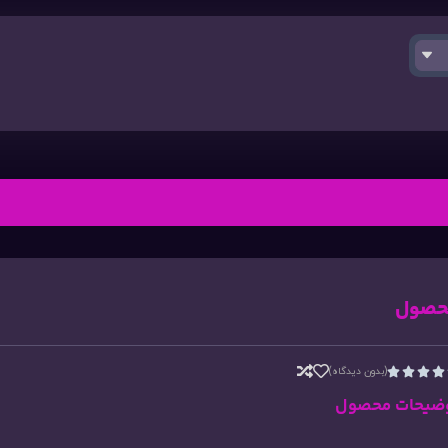
حصول
(بدون دیدگاه)




ضیحات محصول