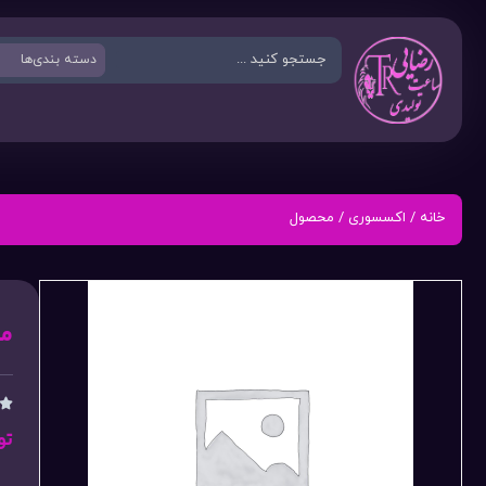
خانه
/
اکسسوری
/ محصول
م

تو