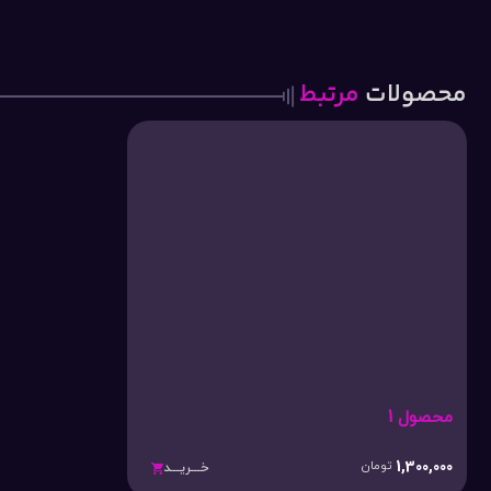
محصولات
مرتبط
محصول 1
1,300,000
تومان
خـــریـــد