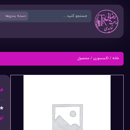
خانه
/
اکسسوری
/ محصول
م

تو