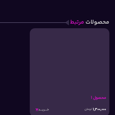
محصولات
مرتبط
محصول 1
1,300,000
تومان
خـــریـــد