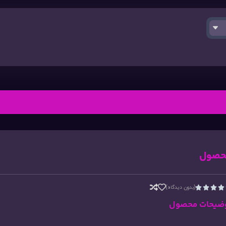
حصول
(بدون دیدگاه)




ضیحات محصول