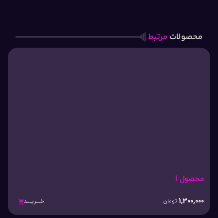
محصولات
مرتبط
محصول 1
1,300,000
تومان
خـــریـــد