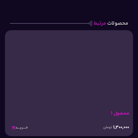
محصولات
مرتبط
محصول 1
1,300,000
تومان
خـــریـــد