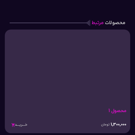
محصولات
مرتبط
محصول 1
1,300,000
تومان
خـــریـــد