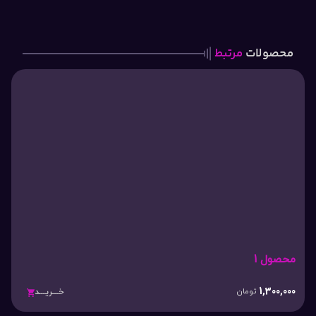
محصولات
مرتبط
محصول 1
1,300,000
تومان
خـــریـــد