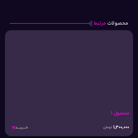
محصولات
مرتبط
محصول 1
1,300,000
تومان
خـــریـــد