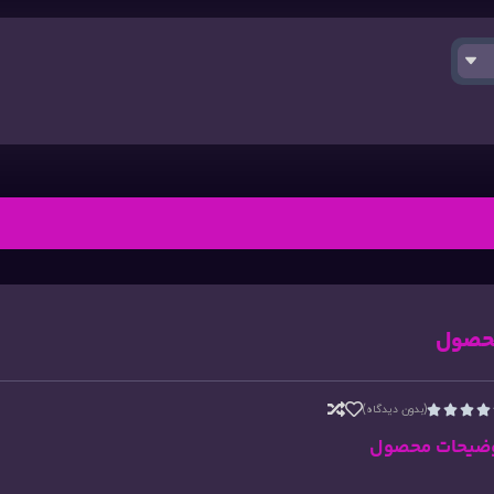
حصول
(بدون دیدگاه)




ضیحات محصول