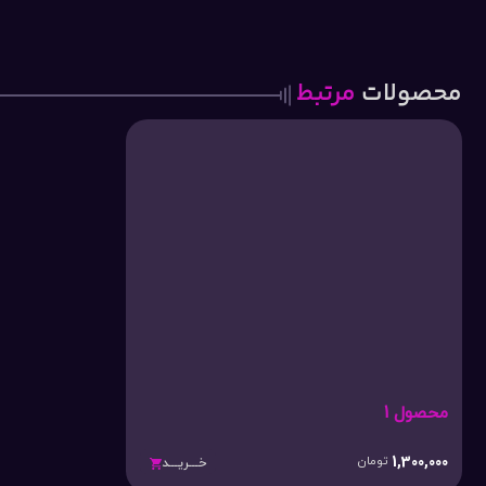
محصولات
مرتبط
محصول 1
1,300,000
تومان
خـــریـــد