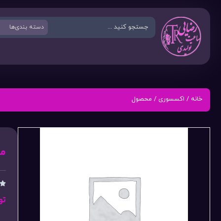
خانه
/
اکسسوری
/ محصول
م

تو