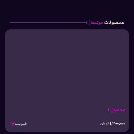
محصولات
مرتبط
محصول 1
1,300,000
تومان
خـــریـــد