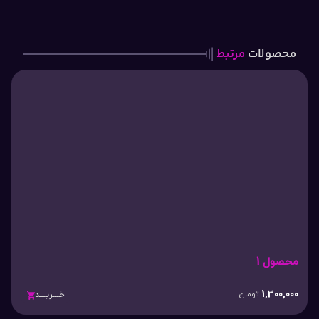
محصولات
مرتبط
محصول 1
1,300,000
تومان
خـــریـــد