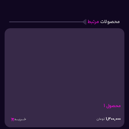
محصولات
مرتبط
محصول 1
1,300,000
تومان
خـــریـــد