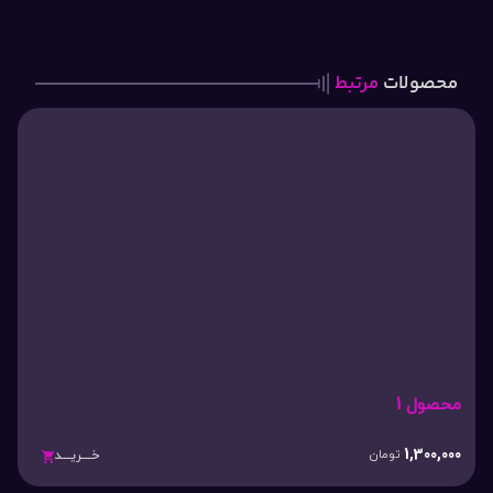
محصولات
مرتبط
محصول 1
1,300,000
تومان
خـــریـــد