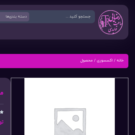
خانه
/
اکسسوری
/ محصول
م

تو