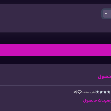
حصول
(بدون دیدگاه)




ضیحات محصول