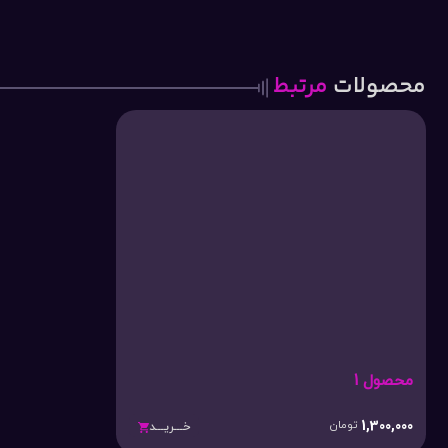
محصولات
مرتبط
محصول 1
1,300,000
تومان
خـــریـــد