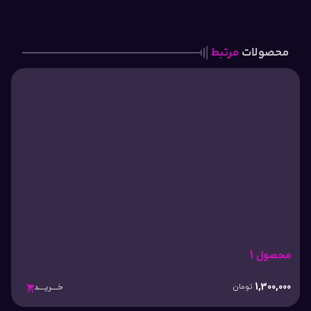
محصولات
مرتبط
محصول 1
1,300,000
تومان
خـــریـــد