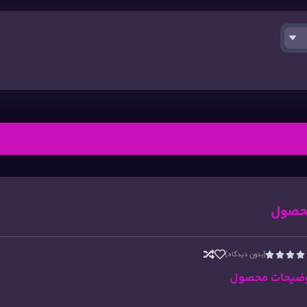
حصول
(بدون دیدگاه)




ضیحات محصول