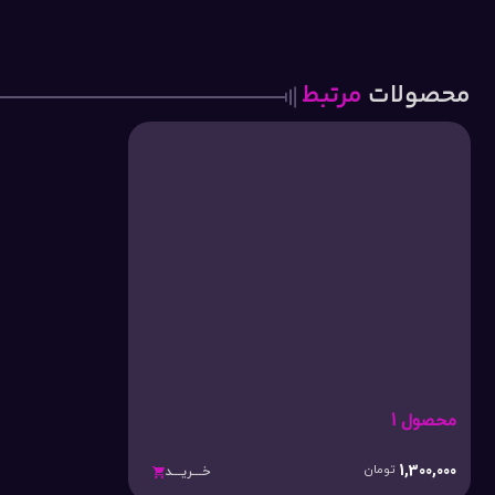
محصولات
مرتبط
محصول 1
1,300,000
تومان
خـــریـــد