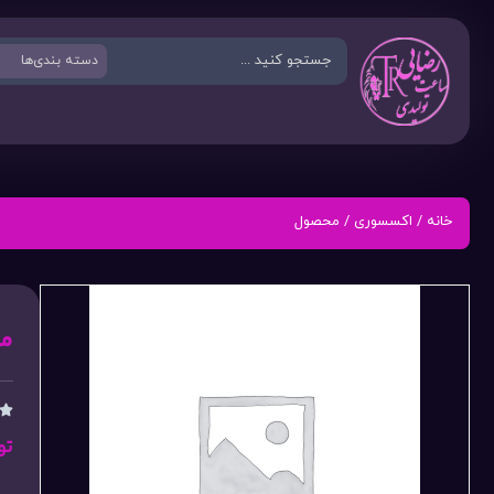
خانه
/
اکسسوری
/ محصول
م

تو