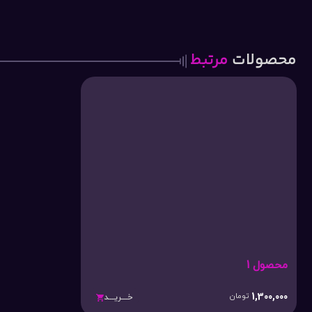
محصولات
مرتبط
محصول 1
1,300,000
تومان
خـــریـــد